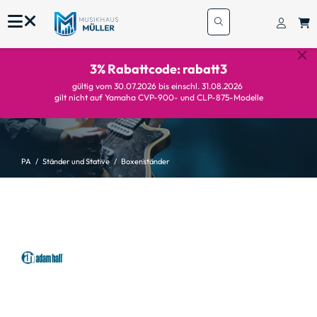
3% Rabattcode: rabatt3
gültig vom 30.07.2026 bis einschl. 31.08.2026
gilt nicht auf Yamaha CVP-900- und CLP-875-Modelle
PA
Ständer und Stative
Boxenständer