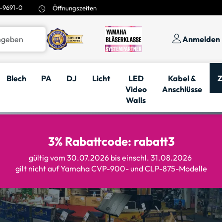
-9691-0
Öffnungszeiten
Anmelden
Blech
PA
DJ
Licht
LED
Kabel &
Z
Video
Anschlüsse
Walls
3% Rabattcode: rabatt3
gültig vom 30.07.2026 bis einschl. 31.08.2026
gilt nicht auf Yamaha CVP-900- und CLP-875-Modelle