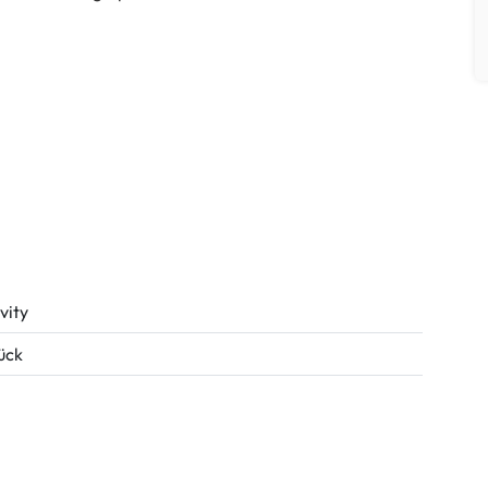
vity
tück