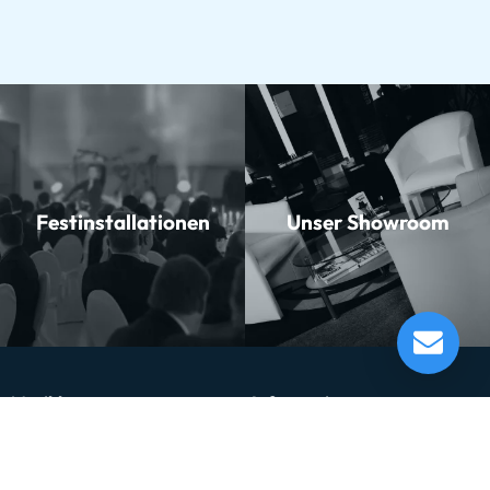
Festinstallationen
Unser Showroom
B&S 3137/2GLB-L Bb-Trompete
Verfügbar ab dem 17.09.2026*
Momentan nicht testbereit.
Musikhaus
Informationen
Musikhaus Johann Sebastian Müller
Kontakt
e.K. Inhaber: Hermann Konrath
Karriere
Steinbockstr. 13