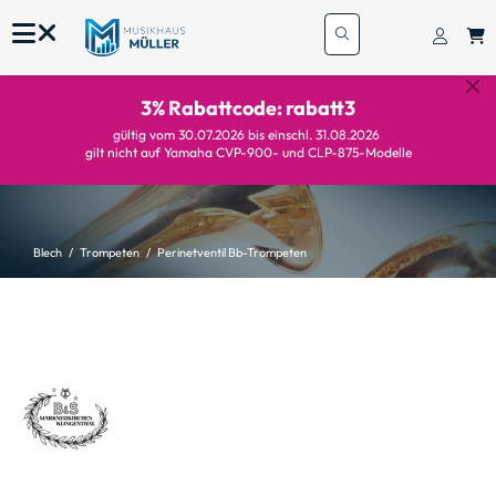
3% Rabattcode: rabatt3
gültig vom 30.07.2026 bis einschl. 31.08.2026
gilt nicht auf Yamaha CVP-900- und CLP-875-Modelle
Blech
Trompeten
Perinetventil Bb-Trompeten