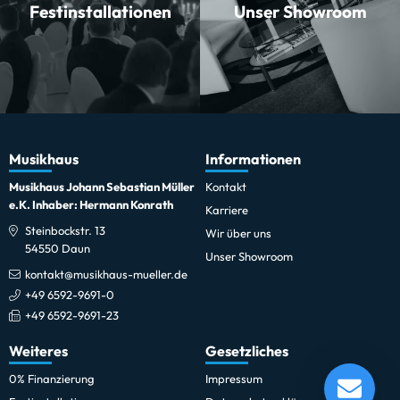
Festinstallationen
Unser Showroom
Musikhaus
Informationen
Musikhaus Johann Sebastian Müller
Kontakt
e.K. Inhaber: Hermann Konrath
Karriere
Steinbockstr. 13
Wir über uns
54550 Daun
Unser Showroom
kontakt@musikhaus-mueller.de
+49 6592-9691-0
+49 6592-9691-23
Weiteres
Gesetzliches
Boomwhackers BW-Set03 in Concert Set
0% Finanzierung
Impressum
Lieferung in 1-5 Tagen*