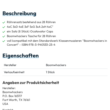
Beschreibung
Röhrensatz bestehend aus 28 Röhren
4xC 3xD 4xE 3xF 5xG 3xA 2xH 4xC"
ein Satz (8 Stück) Ocatavator Caps
Boomwhackers Tasche für 28 Röhren
voll kompatibel mit dem Standardwerk Klassenmuszieren "Boomwhackers in
Concert" - ISBN:978-3-940533-23-4
Eigenschaften
Hersteller
Boomwhackers
Verkaufseinheit
1 Stück
Angaben zur Produktsicherheit
Hersteller:
Boomwhackers
P.O. Box 165117
Fort Worth, TX 76161
USA
Kontakt: