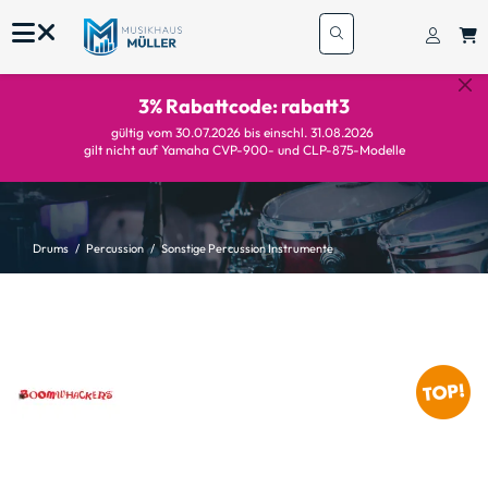
3% Rabattcode: rabatt3
gültig vom 30.07.2026 bis einschl. 31.08.2026
gilt nicht auf Yamaha CVP-900- und CLP-875-Modelle
Drums
Percussion
Sonstige Percussion Instrumente