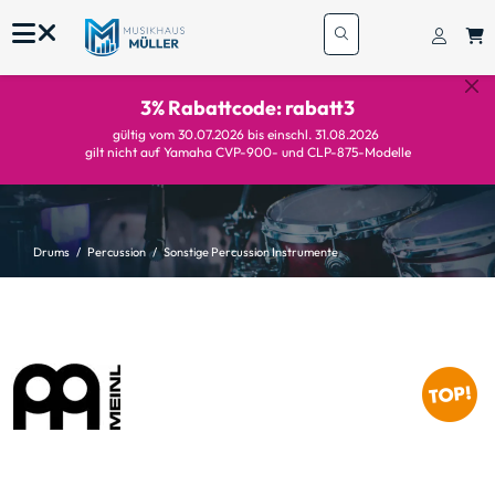
3% Rabattcode: rabatt3
gültig vom 30.07.2026 bis einschl. 31.08.2026
gilt nicht auf Yamaha CVP-900- und CLP-875-Modelle
Drums
Percussion
Sonstige Percussion Instrumente