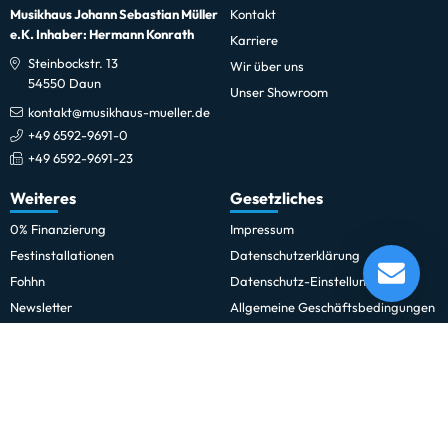
Musikhaus Johann Sebastian Müller
Kontakt
e.K. Inhaber: Hermann Konrath
Karriere
Steinbockstr. 13
Wir über uns
54550 Daun
Unser Showroom
kontakt@musikhaus-mueller.de
+49 6592-9691-0
+49 6592-9691-23
Weiteres
Gesetzliches
0% Finanzierung
Impressum
Meinl SLB25 Sleigh Bells - mit 25 Glocken (SLB25)
Festinstallationen
Datenschutzerklärung
Lieferung in 1-5 Tagen*
Fohhn
Datenschutz-Einstellungen
Im Showroom testbereit!
Newsletter
Allgemeine Geschäftsbedingungen
Professionelle Kinobeschallung
Hinweise zur Batterieentsorgung
Rechnungskauf für Schulen und
Widerrufsrecht
Behörden
Vertrag widerrufen
Schulmusik und Bläserklasse
Zahlung und Versand
Sitemap
Erklärung zur Barrierefreiheit