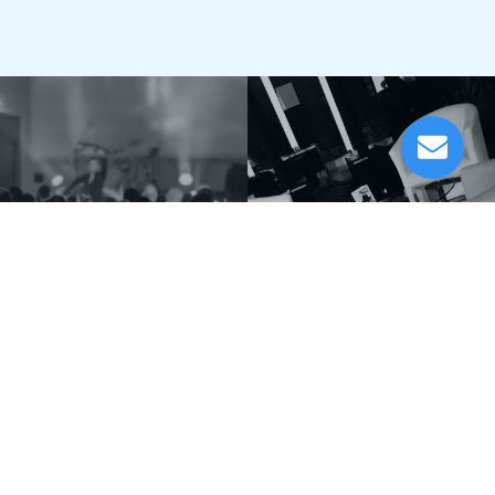
EV Evolve 50M White
Lieferung in 1-5 Tagen*
Im Showroom testbereit!
Festinstallationen
Unser Showroom
Musikhaus
Informationen
Musikhaus Johann Sebastian Müller
Kontakt
e.K. Inhaber: Hermann Konrath
Karriere
Steinbockstr. 13
Wir über uns