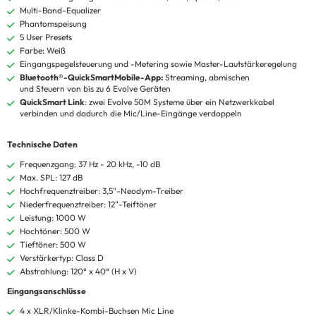
Multi-Band-Equalizer
Phantomspeisung
5 User Presets
Farbe: Weiß
Eingangspegelsteuerung und -Metering sowie Master-Lautstärkeregelung
Bluetooth®-QuickSmartMobile-App:
Streaming, abmischen
und Steuern von bis zu 6 Evolve Geräten
QuickSmart Link
: zwei Evolve 50M Systeme über ein Netzwerkkabel
verbinden und dadurch die Mic/Line-Eingänge verdoppeln
Technische Daten
Frequenzgang: 37 Hz - 20 kHz, -10 dB
Max. SPL: 127 dB
Hochfrequenztreiber: 3,5"-Neodym-Treiber
Niederfrequenztreiber: 12"-Teiftöner
Leistung: 1000 W
Hochtöner: 500 W
Tieftöner: 500 W
Verstärkertyp: Class D
Abstrahlung: 120° x 40° (H x V)
Eingangsanschlüsse
4 x XLR/Klinke-Kombi-Buchsen Mic Line