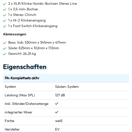
2 x XLR/Klinke-Kombi-Buchsen Stereo Line
1 x 3,5-mm-Buchse
1 x Stereo-Chinch
1 x HI-Z Klinkeneingang
1 x Foot Switch Klinkeneingang
Abmessungen
Bass: Sub: 530mm x 345mm x 471mm
Säule: 825mm x 102mm x 172mm
Gewicht: 26,25 kg
Eigenschaften
PA-Komplettsets aktiv
System
Säulen-System
Leistung (Max SPL)
127 dB
Inkl. Ständer/Distanzstange
integrierter Mixer
Farbe
weiß
Hersteller
EV