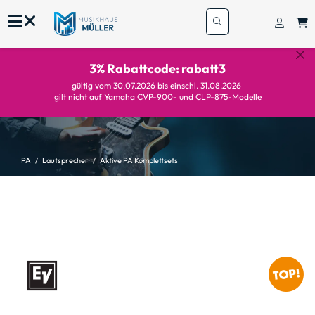
3% Rabattcode: rabatt3
gültig vom 30.07.2026 bis einschl. 31.08.2026
gilt nicht auf Yamaha CVP-900- und CLP-875-Modelle
PA
Lautsprecher
Aktive PA Komplettsets