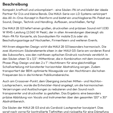
Beschreibung
Kompakt, kraftvoll und unkompliziert - eine Säulen-PA ist und bleibt der ideale
Partner für DJs und kleine Bands. Die MAUI-Serie von LD Systems verkörpert
das All-In-One-Konzept in Reinform und bietet ein unschlagbares PA-Paket aus
Sound, Design, Technik und Handling. Aufbauen, anschließen, fertig!
Die MAUI 28 G3 liefert einen großen, druckvollen und präzisen Sound mit 1.030
W RMS-Leistung (2.060 W Peak), der in allen Anwendungen überzeugt: als
Main-PA für Konzerte, als Soundsystem für mobile DJs oder als
Beschallungsanlage auf Hochzeiten, Firmenfeiern und weiteren Events.
Mit ihrem eleganten Design wirkt die MAUI 28 G3 besonders harmonisch. Die
zwei Aluminium-Säulenelemente sitzen in der MAUI G3-Serie am vorderen Rand
des Subwoofers, was den nahtlosen optischen Eindruck nochmals verstärkt. In
den Säulen sitzen 12 x 3,5''-Mittentöner, die in Kombination mit dem innovativen
Phase-Plug-Design und den 2 x 1''-Hochtönern für eine gleichmäßige
Schallverteilung mit konstanter horizontaler Abstrahlung sorgen. Zudem
transportiert der BEM-optimierte Waveguide vor den Hochtönern die hohen
Frequenzen bis in die hinteren Publikumsbereiche.
Auch am Crossover-Punkt, dem Übergang zwischen Mitten- und Hochton-
Lautsprechern, wurde die Entwickler-Hand angelegt, um die harmonischen
Verzerrungen und Auslöschungen zu reduzieren und den Sound noch
transparenter und druckvoller zu gestalten. Das Ergebnis: eine besonders
präzise Abbildung von Vocals und Instrumenten über den gesamten 120° x 30°
Abstrahlbereich.
Die Säulen der MAUI 28 G3 sind als Cardioid-Lautsprecher konzipiert. Dies
sorgt nach vorne für kontrollierte Tiefmitten und rückseitig für eine Dämpfung