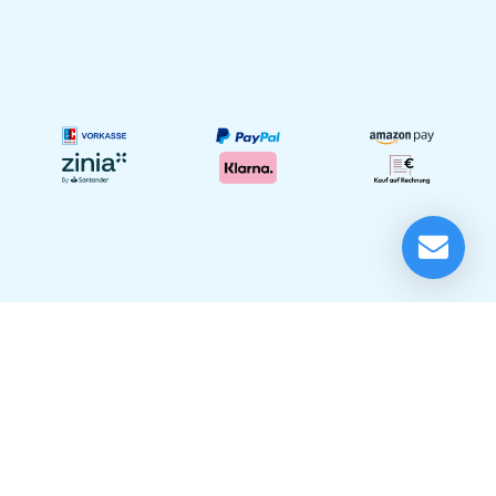
LD Systems MAUI 28 G3
Lieferung in 1-5 Tagen*
Im Showroom testbereit!
Festinstallationen
Unser Showroom