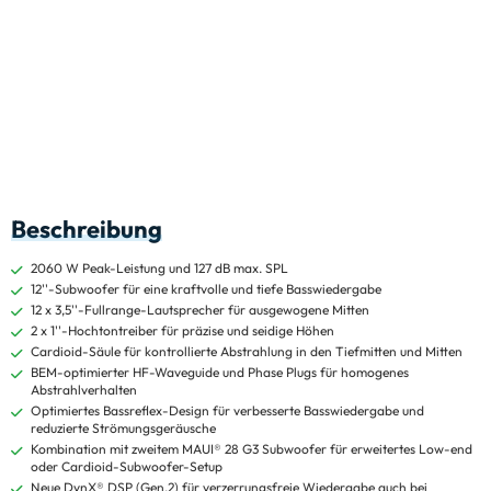
Beschreibung
2060 W Peak-Leistung und 127 dB max. SPL
12''-Subwoofer für eine kraftvolle und tiefe Basswiedergabe
12 x 3,5''-Fullrange-Lautsprecher für ausgewogene Mitten
2 x 1''-Hochtontreiber für präzise und seidige Höhen
Cardioid-Säule für kontrollierte Abstrahlung in den Tiefmitten und Mitten
BEM-optimierter HF-Waveguide und Phase Plugs für homogenes
Abstrahlverhalten
Optimiertes Bassreflex-Design für verbesserte Basswiedergabe und
reduzierte Strömungsgeräusche
Kombination mit zweitem MAUI® 28 G3 Subwoofer für erweitertes Low-end
oder Cardioid-Subwoofer-Setup
Neue DynX® DSP (Gen.2) für verzerrungsfreie Wiedergabe auch bei