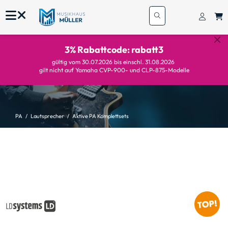
3% Rabattcode: rabatt3
gültig vom 30.07.2026 bis einschl. 31.08.2026
gilt nicht auf Yamaha CVP-900- und CLP-875-Modelle
PA
Lautsprecher
Aktive PA Komplettsets