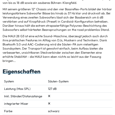
von bis zu 18 dB sowie ein sauberes Bühnen-Klangfeld.
Mit seinem größeren 12" Chassis und den vier Bassreflex-Ports bildet der hörbar
leistungsstärkere Subwoofer Bässe bis hinab zu 37 Hz klar und druckvoll ab. Bei
Verwendung eines zweiten Subwoofers lässt sich der Bassbereich um 6 dB
verstärken und auf Knopfdruck (Preset) in Cardioid-Konfiguration betreiben.
Darüber hinaus hält die extrem strapazierfähige Polyurea-Beschichtung des
Subwoofers selbst härtesten Beanspruchungen on the road problemlos Stand.
Die MAUI 28 G3 ist eine echte Sound-Maschine, überzeugt jedoch auch durch
ihre praktischen Features im Alltag von DJs, Musikern und Technikern. Dank
Bluetooth 5.0 und AAC-Codierung wird die Säulen-PA zum vielseitigen
Soundsystem. Der Transport ist gewohnt einfach, beim Aufbau bieten die
verbesserten, unsichtbaren Steckverbinder zwischen den Elementen eine
erhöhte Stabilität - die MAUI kann eben nichts so leicht aus der Fassung
bringen...
Eigenschaften
System
Säulen-System
Leistung (Max SPL)
127 dB
Inkl. Ständer/Distanzstange
integrierter Mixer
Farbe
schwarz