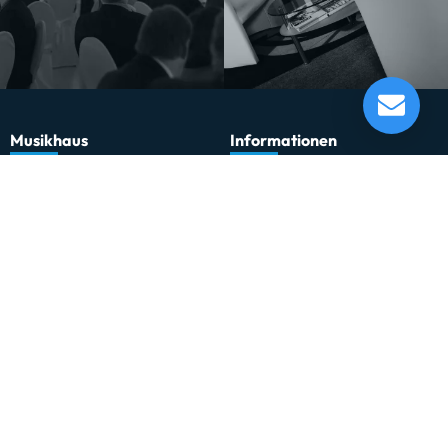
Eurolite LED CBB-2 COB WW Leiste
Lieferung in 1-5 Tagen*
Im Showroom testbereit!
Musikhaus
Informationen
Musikhaus Johann Sebastian Müller
Kontakt
e.K. Inhaber: Hermann Konrath
Karriere
Steinbockstr. 13
Wir über uns
54550 Daun
Unser Showroom
kontakt@musikhaus-mueller.de
+49 6592-9691-0
+49 6592-9691-23
Weiteres
Gesetzliches
0% Finanzierung
Impressum
Festinstallationen
Datenschutzerklärung
Fohhn
Datenschutz-Einstellungen