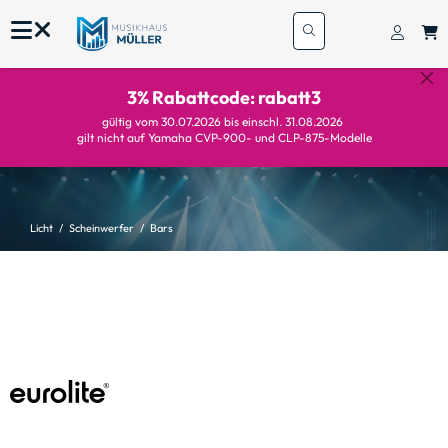
3% Rabattcode: rabatt3
gültig vom 30.07.2026 bis einschl. 31.08.2026
gilt nicht auf Yamaha CVP-900- und CLP-875-Modelle
Licht
Scheinwerfer
Bars