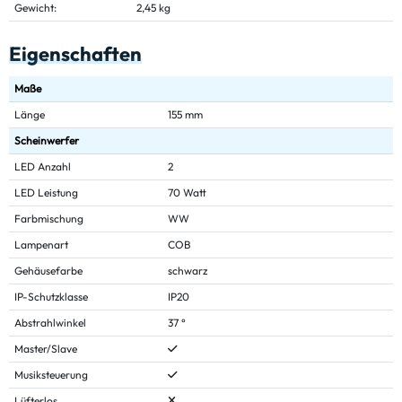
Gewicht:
2,45 kg
Eigenschaften
Maße
Länge
155 mm
Scheinwerfer
LED Anzahl
2
LED Leistung
70 Watt
Farbmischung
WW
Lampenart
COB
Gehäusefarbe
schwarz
IP-Schutzklasse
IP20
Abstrahlwinkel
37 °
Master/Slave
Musiksteuerung
Lüfterlos