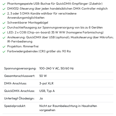
Phantomgespeiste USB-Buchse für QuickDMX-Empfänger (Zubehör)
DMX512-Steuerung über jeden handelsüblichen DMX-Controller möglich
2, 3 oder 5 DMX-Kanäle wählbar für verschiedene
Anwendungsmöglichkeiten
Schwenkbarer Montagebügel
Durchschleifausgang zur Spannungsversorgung von bis zu 8 Geräten
LED: 2 x COB (Chip-on-board) 35 W WW (homogene Farbmischung)
Ansteuerung: QuickDMX über USB (optional); Musiksteuerung über Mikrofon;
IR-Fernbedienung
Projektion: flimmerfrei
Farbwiedergabeindex (CRI) größer als: 90 Ra
Spannungsversorgung:
100-240 V AC, 50/60 Hz
Gesamtanschlusswert:
50 W
DMX-Anschluss:
3-pol XLR
QuickDMX-Anschluss:
USB, Typ A
Unterliegt Ökodesign:
Ja
Spezialprodukt:
Nicht zur Raumbeleuchtung in Haushalten
vorgesehen