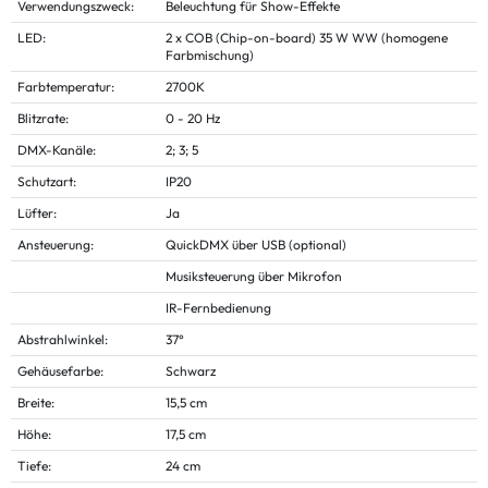
Verwendungszweck:
Beleuchtung für Show-Effekte
LED:
2 x COB (Chip-on-board) 35 W WW (homogene
Farbmischung)
Farbtemperatur:
2700K
Blitzrate:
0 - 20 Hz
DMX-Kanäle:
2; 3; 5
Schutzart:
IP20
Lüfter:
Ja
Ansteuerung:
QuickDMX über USB (optional)
Musiksteuerung über Mikrofon
IR-Fernbedienung
Abstrahlwinkel:
37°
Gehäusefarbe:
Schwarz
Breite:
15,5 cm
Höhe:
17,5 cm
Tiefe:
24 cm