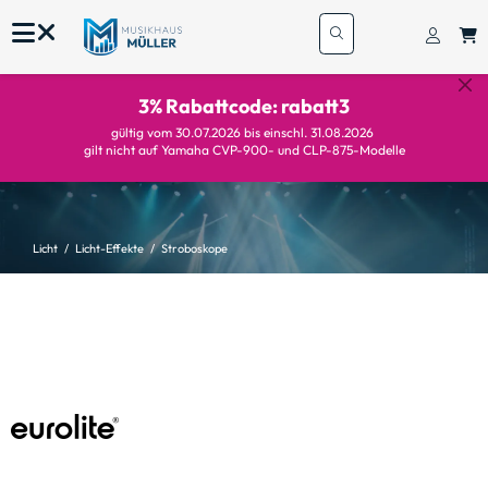
3% Rabattcode: rabatt3
gültig vom 30.07.2026 bis einschl. 31.08.2026
gilt nicht auf Yamaha CVP-900- und CLP-875-Modelle
Licht
Licht-Effekte
Stroboskope