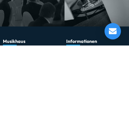
Eurolite LED Super Strobe ABL
Lieferung in 1-5 Tagen*
Momentan nicht testbereit.
Musikhaus
Informationen
Musikhaus Johann Sebastian Müller
Kontakt
e.K. Inhaber: Hermann Konrath
Karriere
Steinbockstr. 13
Wir über uns
54550 Daun
Unser Showroom
kontakt@musikhaus-mueller.de
+49 6592-9691-0
+49 6592-9691-23
Weiteres
Gesetzliches
0% Finanzierung
Impressum
Festinstallationen
Datenschutzerklärung
Fohhn
Datenschutz-Einstellungen