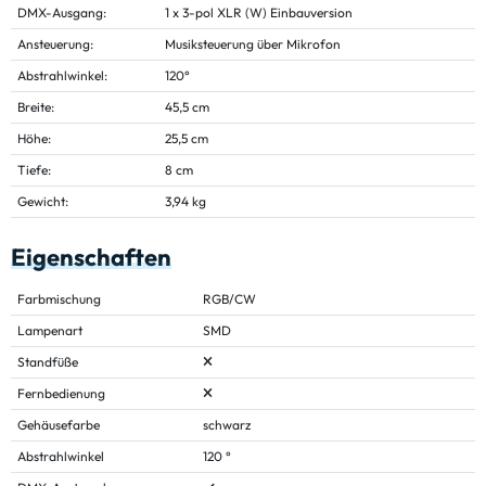
DMX-Ausgang:
1 x 3-pol XLR (W) Einbauversion
Ansteuerung:
Musiksteuerung über Mikrofon
Abstrahlwinkel:
120°
Breite:
45,5 cm
Höhe:
25,5 cm
Tiefe:
8 cm
Gewicht:
3,94 kg
Eigenschaften
Farbmischung
RGB/CW
Lampenart
SMD
Standfüße
Fernbedienung
Gehäusefarbe
schwarz
Abstrahlwinkel
120 °