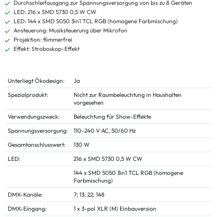
Durchschleifausgang zur Spannungsversorgung von bis zu 8 Geräten
LED: 216 x SMD 5730 0,5 W CW
LED: 144 x SMD 5050 3in1 TCL RGB (homogene Farbmischung)
Ansteuerung: Musiksteuerung über Mikrofon
Projektion: flimmerfrei
Effekt: Stroboskop-Effekt
Unterliegt Ökodesign:
Ja
Spezialprodukt:
Nicht zur Raumbeleuchtung in Haushalten
vorgesehen
Verwendungszweck:
Beleuchtung für Show-Effekte
Spannungsversorgung:
110-240 V AC, 50/60 Hz
Gesamtanschlusswert:
130 W
LED:
216 x SMD 5730 0,5 W CW
144 x SMD 5050 3in1 TCL RGB (homogene
Farbmischung)
DMX-Kanäle:
7; 13; 22; 148
DMX-Eingang:
1 x 3-pol XLR (M) Einbauversion