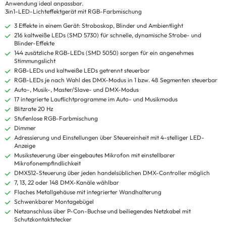
Anwendung ideal anpassbar.
3in1-LED-Lichteffektgerät mit RGB-Farbmischung
3 Effekte in einem Gerät: Stroboskop, Blinder und Ambientlight
216 kaltweiße LEDs (SMD 5730) für schnelle, dynamische Strobe- und
Blinder-Effekte
144 zusätzliche RGB-LEDs (SMD 5050) sorgen für ein angenehmes
Stimmungslicht
RGB-LEDs und kaltweiße LEDs getrennt steuerbar
RGB-LEDs je nach Wahl des DMX-Modus in 1 bzw. 48 Segmenten steuerbar
Auto-, Musik-, Master/Slave- und DMX-Modus
17 integrierte Lauflichtprogramme im Auto- und Musikmodus
Blitzrate 20 Hz
Stufenlose RGB-Farbmischung
Dimmer
Adressierung und Einstellungen über Steuereinheit mit 4-stelliger LED-
Anzeige
Musiksteuerung über eingebautes Mikrofon mit einstellbarer
Mikrofonempfindlichkeit
DMX512-Steuerung über jeden handelsüblichen DMX-Controller möglich
7, 13, 22 oder 148 DMX-Kanäle wählbar
Flaches Metallgehäuse mit integrierter Wandhalterung
Schwenkbarer Montagebügel
Netzanschluss über P-Con-Buchse und beiliegendes Netzkabel mit
Schutzkontaktstecker