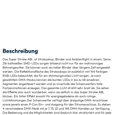
Beschreibung
Das Super Strobe ABL ist Stroboskop, Blinder und Ambientlight in einem. Seine
216 kaltweißen SMD-LEDs sorgen blitzend nicht nur für ein wahnsinniges
Bühnengewitter. Sie können auch als heller Blinder über längere Zeit eingesetzt
werden. Die Reflektionsfläche des Stroboskops ist zusätzlich mit 144 farbigen
RGB-LEDs beleuchtet, die für ein stimmungsvolles Licht sorgen. Je nach
gewähltem DMX-Modus können die bunten LEDs in bis zu 48 einzelnen
Segmenten angesteuert werden und so innerhalb des Scheinwerfers tolle
Farbanimationen erzeugen. Das gesamte Licht strahlt sehr breit ab. Sie sehen
die Effekte also auch wunderbar, wenn sie seitlich in das Super Strobe ABL
blicken. Ein toller Effekt sowohl für energiegeladene als auch ruhige
Lichtstimmungen.Der Scheinwerfer verfügt über dreipolige DMX-Anschlüsse
sowie jeweils einen P-Con Ein- und Ausgang für den Stromanschluss. Es stehen
4 verschiedene DMX-Modi mit je 7, 13, 22 und 148 DMX-Kanälen zur Verfügung.
Die Bedienung und die Möglichkeiten sind dadurch klar strukturiert und für jede