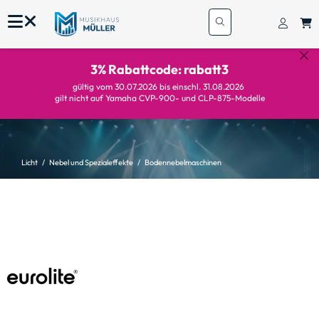
3% Rabattcode: rabatt3
gültig vom 30.07.2026 bis einschl. 31.08.2026
gilt nicht auf Yamaha CVP-900- und CLP-875-Modelle
Licht
Nebel und Spezialeffekte
Bodennebelmaschinen