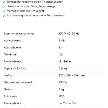
Temperaturregelung durch Thermoschalter
Herausnehmbarer Tank, Pegelanzeige
Metallgehäuse mit Tragegriff
Ansteuerung: Kabelgebundene Fernsteuerung
Spannungsversorgung:
230 V AC, 50 Hz
Aufwärmzeit:
3 Min.
Ausstoßweite:
2 m
Tankinhalt:
1,2 l
Fluidverbrauch:
12 ml/Min.
Kapazität Eisfach:
0,8 kg
Maße:
370 x 220 x 240 mm
Gesamtanschlusswert:
450 W
Gewicht:
5 kg
Schutzart:
IP20
Fluidverbrauch:
ca. 12 - ml/min