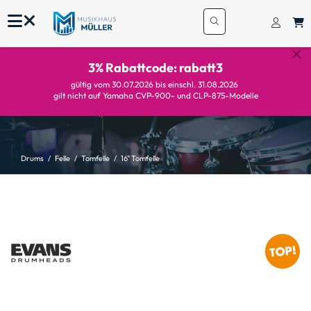
3% Rabattcode: rabatt3
gültig vom 30.07.2026 bis einschl. 31.08.2026
gilt nicht auf Yamaha CVP-900- und CLP-875-Modelle
Drums
Felle
Tomfelle
16" Tomfelle