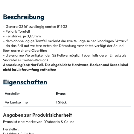
Beschreibung
- Genera G2 16" zweilagig coated B16G2
- Fellart: Tomfell
- Fellstärke: je 0,178mm
- dem doppellagige Tomfell verleiht die zweite Lage seinen knackigen "Attack"
- da das Fell auf weitere Arten der Dämpfung verzichtet, verfügt der Sound
über ausreichend Obertöne
- die enorme Vielseitigkeit der G2 Felle ermöglicht ebenfalls deren Einsatz als
Snarefelle (Coated-Version).
Anmerkung(en): Nur Fell. Die abgebildete Hardware, Becken und Kessel sind
nicht im Lieferumfang enthalten
Eigenschaften
Hersteller
Evans
Verkaufseinheit
1 Stück
Angaben zur Produktsicherheit
Evans ist eine Marke von D'Addario & Co Inc
Hersteller:
D'Addario & Co Inc