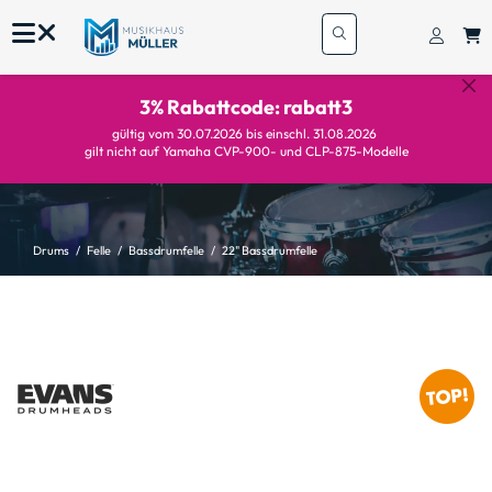
3% Rabattcode: rabatt3
gültig vom 30.07.2026 bis einschl. 31.08.2026
gilt nicht auf Yamaha CVP-900- und CLP-875-Modelle
Drums
Felle
Bassdrumfelle
22" Bassdrumfelle