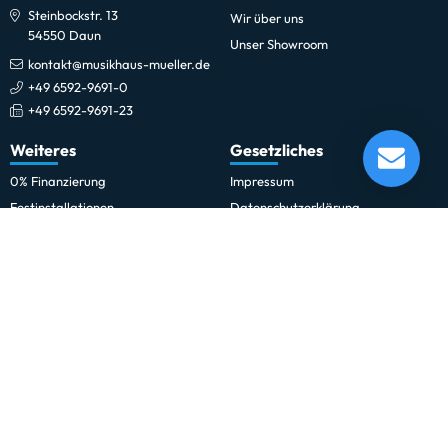
Steinbockstr. 13
Wir über uns
54550 Daun
Unser Showroom
kontakt@musikhaus-mueller.de
+49 6592-9691-0
+49 6592-9691-23
Gravity BGMS 6 B
Weiteres
Gesetzliches
Lieferung in 1-5 Tagen*
Momentan nicht testbereit.
0% Finanzierung
Impressum
Festinstallationen
Datenschutzerklärung
Fohhn
Datenschutz-Einstellungen
Newsletter
Allgemeine Geschäftsbedingungen
Professionelle Kinobeschallung
Hinweise zur Batterieentsorgung
Rechnungskauf für Schulen und
Widerrufsrecht
Behörden
Vertrag widerrufen
Schulmusik und Bläserklasse
Zahlung und Versand
Sitemap
Erklärung zur Barrierefreiheit
Vertrag widerrufen