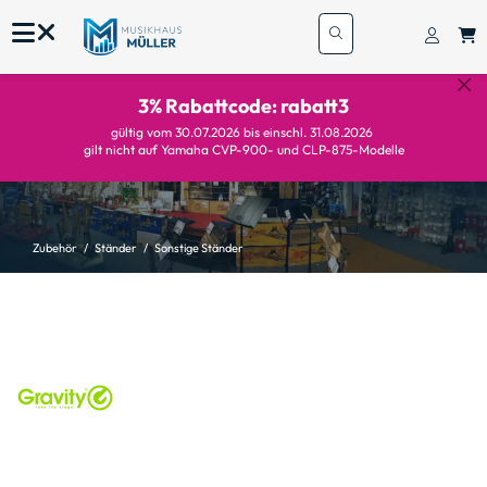
3% Rabattcode: rabatt3
gültig vom 30.07.2026 bis einschl. 31.08.2026
gilt nicht auf Yamaha CVP-900- und CLP-875-Modelle
Zubehör
Ständer
Sonstige Ständer