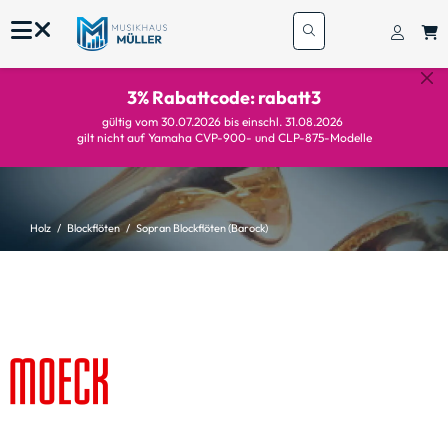
3% Rabattcode: rabatt3
gültig vom 30.07.2026 bis einschl. 31.08.2026
gilt nicht auf Yamaha CVP-900- und CLP-875-Modelle
Holz
Blockflöten
Sopran Blockflöten (Barock)