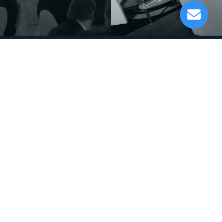
Moeck 1240 Sopran Schul-Blockflöte
Lieferung in 1-5 Tagen*
Im Showroom testbereit!
Musikhaus
Informationen
Musikhaus Johann Sebastian Müller
Kontakt
e.K. Inhaber: Hermann Konrath
Karriere
Steinbockstr. 13
Wir über uns
54550 Daun
Unser Showroom
kontakt@musikhaus-mueller.de
+49 6592-9691-0
+49 6592-9691-23
Weiteres
Gesetzliches
0% Finanzierung
Impressum
Festinstallationen
Datenschutzerklärung
Fohhn
Datenschutz-Einstellungen
Newsletter
Allgemeine Geschäftsbedingungen