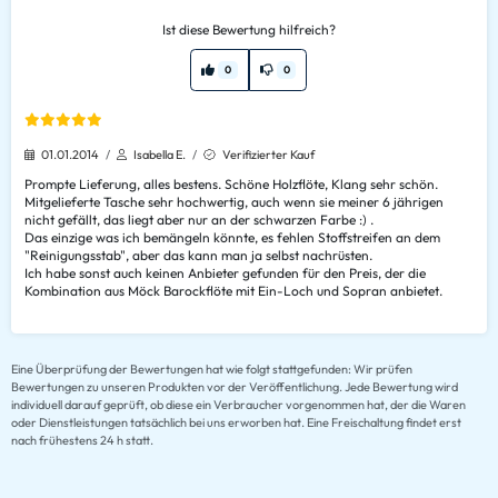
Ist diese Bewertung hilfreich?
0
0
01.01.2014
Isabella E.
Verifizierter Kauf
Prompte Lieferung, alles bestens. Schöne Holzflöte, Klang sehr schön.
Mitgelieferte Tasche sehr hochwertig, auch wenn sie meiner 6 jährigen
nicht gefällt, das liegt aber nur an der schwarzen Farbe :) .
Das einzige was ich bemängeln könnte, es fehlen Stoffstreifen an dem
"Reinigungsstab", aber das kann man ja selbst nachrüsten.
Ich habe sonst auch keinen Anbieter gefunden für den Preis, der die
Kombination aus Möck Barockflöte mit Ein-Loch und Sopran anbietet.
Eine Überprüfung der Bewertungen hat wie folgt stattgefunden: Wir prüfen
Bewertungen zu unseren Produkten vor der Veröffentlichung. Jede Bewertung wird
individuell darauf geprüft, ob diese ein Verbraucher vorgenommen hat, der die Waren
oder Dienstleistungen tatsächlich bei uns erworben hat. Eine Freischaltung findet erst
nach frühestens 24 h statt.