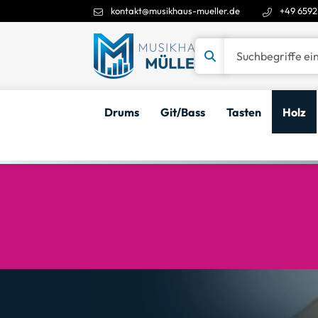
kontakt@musikhaus-mueller.de
+49 6592
Suchbegriffe eingeben
Drums
Git/Bass
Tasten
Holz