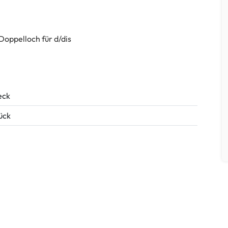
Doppelloch für d/dis
eck
tück