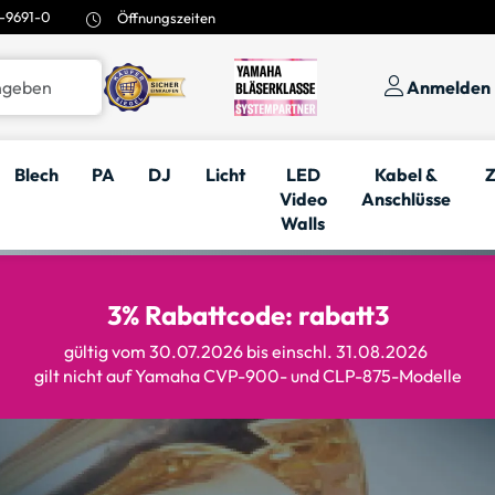
-9691-0
Öffnungszeiten
Anmelden
Blech
PA
DJ
Licht
LED
Kabel &
Z
Video
Anschlüsse
Walls
3% Rabattcode: rabatt3
gültig vom 30.07.2026 bis einschl. 31.08.2026
gilt nicht auf Yamaha CVP-900- und CLP-875-Modelle