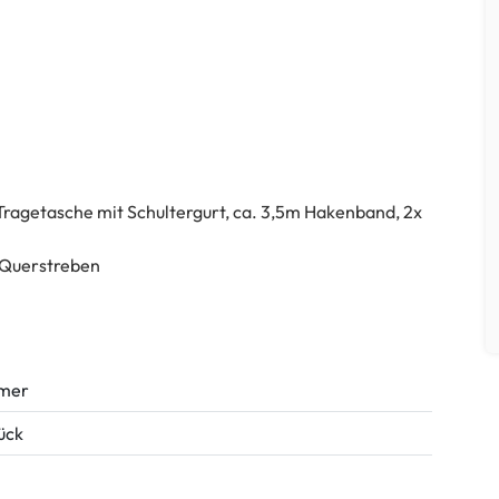
Tragetasche mit Schultergurt, ca. 3,5m Hakenband, 2x
e Querstreben
mer
tück