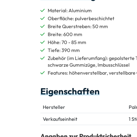
Material: Aluminium
Oberfläche: pulverbeschichtet
Breite Querstreben: 50 mm
Breite: 600 mm
Höhe: 70 - 85 mm
Tiefe: 390 mm
Zubehör (im Lieferumfang): gepolsterte 
schwarze Gummizüge, Imbusschlüssel
Features: höhenverstellbar, verstellbar
Eigenschaften
Hersteller
Pal
Verkaufseinheit
1 S
Angaben zur Produktsicherheit