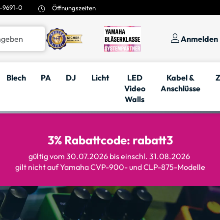
-9691-0
Öffnungszeiten
Anmelden
Blech
PA
DJ
Licht
LED
Kabel &
Z
Video
Anschlüsse
Walls
3% Rabattcode: rabatt3
gültig vom 30.07.2026 bis einschl. 31.08.2026
gilt nicht auf Yamaha CVP-900- und CLP-875-Modelle