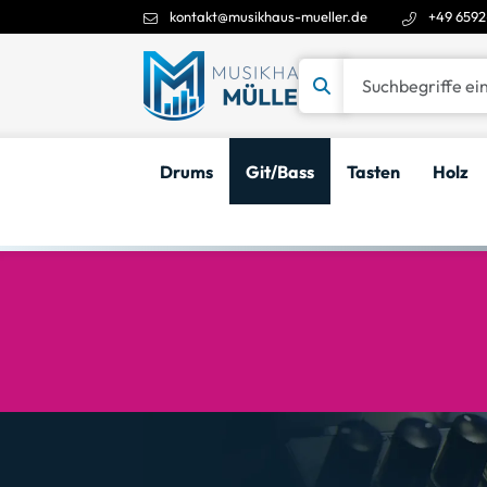
kontakt@musikhaus-mueller.de
+49 6592
Suchbegriffe eingeben
Drums
Git/Bass
Tasten
Holz