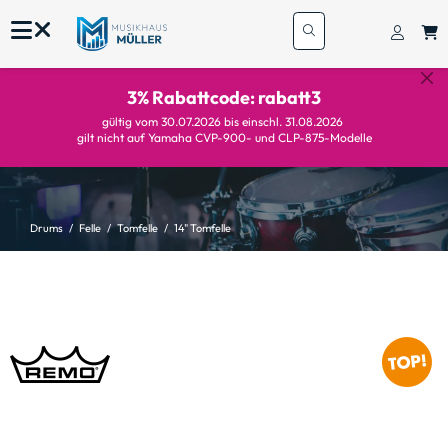
3% Rabattcode: rabatt3
gültig vom 30.07.2026 bis einschl. 31.08.2026
gilt nicht auf Yamaha CVP-900- und CLP-875-Modelle
Drums
Felle
Tomfelle
14" Tomfelle