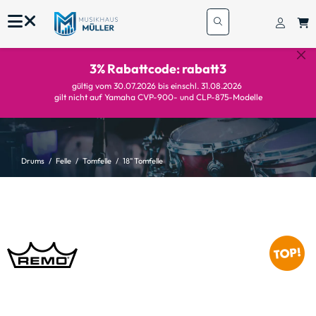
3% Rabattcode: rabatt3
gültig vom 30.07.2026 bis einschl. 31.08.2026
gilt nicht auf Yamaha CVP-900- und CLP-875-Modelle
Drums
Felle
Tomfelle
18" Tomfelle