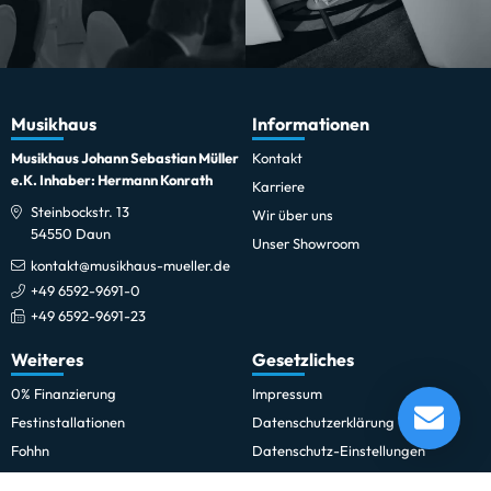
Musikhaus
Informationen
Musikhaus Johann Sebastian Müller
Kontakt
e.K. Inhaber: Hermann Konrath
Karriere
Steinbockstr. 13
Wir über uns
54550 Daun
Unser Showroom
kontakt@musikhaus-mueller.de
+49 6592-9691-0
+49 6592-9691-23
Weiteres
Gesetzliches
Remo 18" Ambassador Coated
0% Finanzierung
Impressum
Festinstallationen
Datenschutzerklärung
Lieferung in 1-5 Tagen*
Im Showroom testbereit!
Fohhn
Datenschutz-Einstellungen
Newsletter
Allgemeine Geschäftsbedingungen