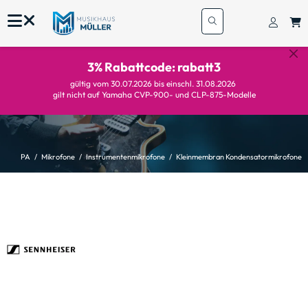
3% Rabattcode: rabatt3
gültig vom 30.07.2026 bis einschl. 31.08.2026
gilt nicht auf Yamaha CVP-900- und CLP-875-Modelle
PA
Mikrofone
Instrumentenmikrofone
Kleinmembran Kondensatormikrofone