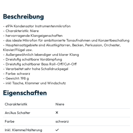
Beschreibung
- e914 Kondensator Instrumentenmikrofon
- Charakteristik: Niere
- hervorragende Klangeigenschaften
- das ideale Mikrofon für ambitionierte Tonaufnahmen und Konzertbeschallung
- Haupteinsatzgebiete sind Akustikgitarren, Becken, Perkussion, Orchester,
Klavier/Flügel usw.
- Außergewöhnlich lebendiger und klarer Klang
- Dreistufig schaltbare Vordämpfung
- Dreistufig schaltbarer Bass Roll-Off/Cut-Off
- Verarbeitet sehr hohe Schalldruckpegel
- Farbe: schwarz
- Gewicht: 198 g
- inkl Tasche, Klammer und Windschutz
Eigenschaften
Charakteristik
Niere
An/Aus Schalter
Farbe
schwarz
Inkl. Klemme/Halterung