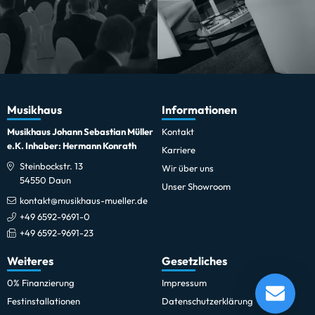
Musikhaus
Informationen
Musikhaus Johann Sebastian Müller
Kontakt
e.K. Inhaber: Hermann Konrath
Karriere
Steinbockstr. 13
Wir über uns
54550 Daun
Unser Showroom
kontakt@musikhaus-mueller.de
+49 6592-9691-0
+49 6592-9691-23
Weiteres
Gesetzliches
Sennheiser MD 46 Reportermikrofon
0% Finanzierung
Impressum
Lieferung in 1-5 Tagen*
Festinstallationen
Datenschutzerklärung
Momentan nicht testbereit.