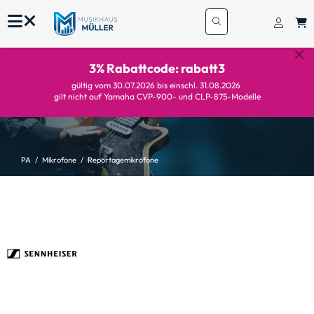
3% Rabattcode: rabatt3
gültig vom 30.07.2026 bis einschl. 31.08.2026
gilt nicht auf Yamaha CVP-900- und CLP-875-Modelle
PA
Mikrofone
Reportagemikrofone