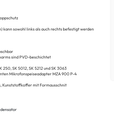
Poppschutz
) kann sowohl links als auch rechts befestigt werden
auschbar
fonarms sind PVD-beschichtet
SK 250, SK 5012, SK 5212 und SK 3063
genten Mikrofonspeiseadapter MZA 900 P-4
s, Kunststoffkoffer mit Formausschnit
densator