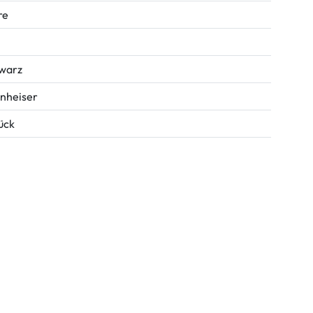
re
warz
nheiser
tück