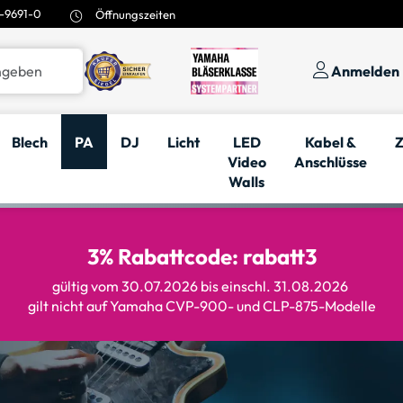
-9691-0
Öffnungszeiten
Anmelden
Blech
PA
DJ
Licht
LED
Kabel &
Z
Video
Anschlüsse
Walls
3% Rabattcode: rabatt3
gültig vom 30.07.2026 bis einschl. 31.08.2026
gilt nicht auf Yamaha CVP-900- und CLP-875-Modelle