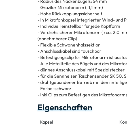
- Radius des Nackenbügels: 54 mm
- Graziler Mikrofonarm (› 1,1 mm)
- Hohe Rückkopplungssicherheit
- In Mikrofonkapsel integrierter Wind- und 
- Individuell einstellbar für jede Kopfform
- Verdrehsicherer Mikrofonarm ( › ca. 2,0 mm
(abnehmbarer Clip)
- Flexible Schwanenhalssektion
- Anschlusskabel sind tauschbar
- Befestigungsclip für Mikrofonarm ist aust
- Alle Metallteile des Bügels und des Mikro
- dünnes Anschlusskabel mit Spezialstecker
- für die Sennheiser Taschensender SK 50, 
- drahtgebundener Betrieb mit dem intelli
- Farbe: schwarz
- inkl Clips zum Befestigen des Mikrofonarm
Eigenschaften
Kapsel
Kon