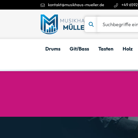
kontakt@musikhaus-mueller.de
+49 6592
Suchbegriffe eingeben
Drums
Git/Bass
Tasten
Holz