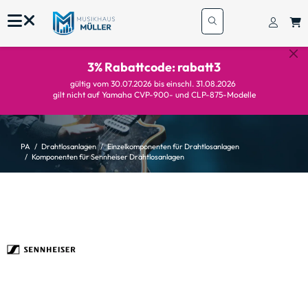
3% Rabattcode: rabatt3
gültig vom 30.07.2026 bis einschl. 31.08.2026
gilt nicht auf Yamaha CVP-900- und CLP-875-Modelle
PA
Drahtlosanlagen
Einzelkomponenten für Drahtlosanlagen
Komponenten für Sennheiser Drahtlosanlagen