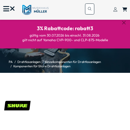
3% Rabattcode: rabatt3
gültig vom 30.07.2026 bis einschl. 31.08.2026
gilt nicht auf Yamaha CVP-900- und CLP-875-Modelle
PA
Drahtlosanlagen
Einzelkomponenten für Drahtlosanlagen
Komponenten für Shure Drahtlosanlagen