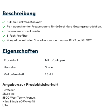
Beschreibung
SM87A-Funkmikrofonkopf
Fein abgestimmter Frequenzgang für äußerst klare Gesangsreproduktion.
Supernierencharakteristik
3-fach Popfilter
Kompatibel mit allen Shure Handsendern ausser BLX2 und GLXD2.
Eigenschaften
Produktart
Mikrofonkapsel
Hersteller
Shure
Verkaufseinheit
1 Stück
Angaben zur Produktsicherheit
Hersteller:
Shure Inc.
5800 West Touhy Avenue,
Niles, Illinois 60714-4648
USA