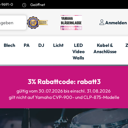
-9691-0
Geöffnet
Anmelden
Blech
PA
DJ
Licht
LED
Kabel &
Z
Video
Anschlüsse
Walls
3% Rabattcode: rabatt3
gültig vom 30.07.2026 bis einschl. 31.08.2026
gilt nicht auf Yamaha CVP-900- und CLP-875-Modelle