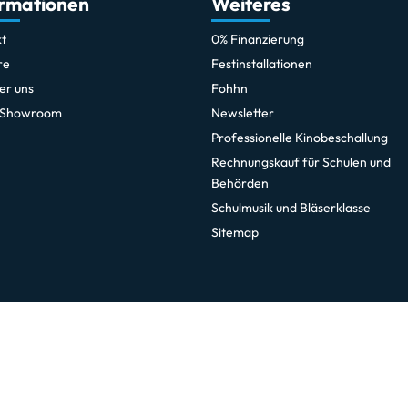
ormationen
Weiteres
t
0% Finanzierung
re
Festinstallationen
er uns
Fohhn
 Showroom
Newsletter
Professionelle Kinobeschallung
Rechnungskauf für Schulen und
Behörden
Schulmusik und Bläserklasse
Sitemap
sletter
Social Media
zum Newsletter anmelden
Facebook