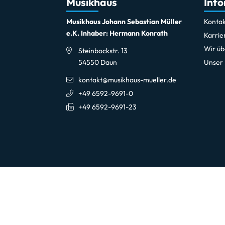
Musikhaus
Inf
Musikhaus Johann Sebastian Müller
Kontak
e.K. Inhaber: Hermann Konrath
Karrie
Wir üb
Steinbockstr. 13
54550 Daun
Unser
kontakt@musikhaus-mueller.de
+49 6592-9691-0
+49 6592-9691-23
Öffnungszeiten
New
Hier 
Montag-Freitag
10:00 Uhr - 18:00 Uhr