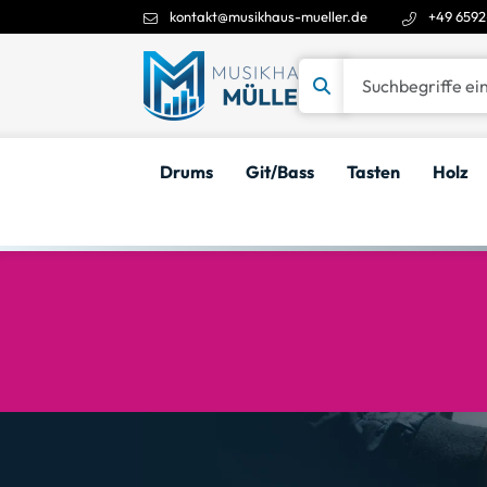
kontakt@musikhaus-mueller.de
+49 6592
Suchbegriffe eingeben
Drums
Git/Bass
Tasten
Holz