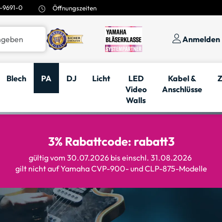
-9691-0
Öffnungszeiten
Anmelden
Blech
PA
DJ
Licht
LED
Kabel &
Z
Video
Anschlüsse
Walls
3% Rabattcode: rabatt3
gültig vom 30.07.2026 bis einschl. 31.08.2026
gilt nicht auf Yamaha CVP-900- und CLP-875-Modelle