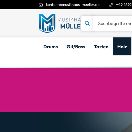
kontakt@musikhaus-mueller.de
+49 6592
Suchbegriffe eingeben
Drums
Git/Bass
Tasten
Holz