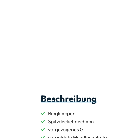
Beschreibung
Ringklappen
Spitzdeckelmechanik
vorgezogenes G
vergoldete Mundlochplatte