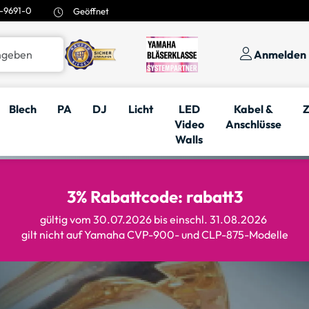
-9691-0
Geöffnet
Anmelden
Blech
PA
DJ
Licht
LED
Kabel &
Z
Video
Anschlüsse
Walls
3% Rabattcode: rabatt3
gültig vom 30.07.2026 bis einschl. 31.08.2026
gilt nicht auf Yamaha CVP-900- und CLP-875-Modelle