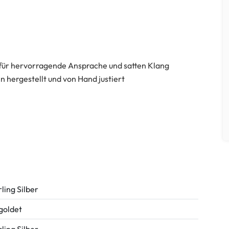
 für hervorragende Ansprache und satten Klang
n hergestellt und von Hand justiert
rling Silber
goldet
rling Silber