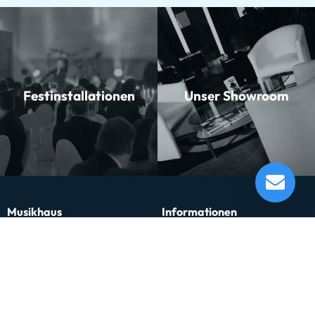
Festinstallationen
Unser Showroom
Yamaha YPC-62 M Piccolo
Lieferung in 5-10 Tagen*
Momentan nicht testbereit.
Musikhaus
Informationen
Musikhaus Johann Sebastian Müller
Kontakt
e.K. Inhaber: Hermann Konrath
Karriere
Steinbockstr. 13
Wir über uns
54550 Daun
Unser Showroom
kontakt@musikhaus-mueller.de