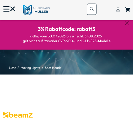
3% Rabattcode: rabatt3
gültig vom 30.07.2026 bis einschl. 31.08.2026
gilt nicht auf Yamaha CVP-900- und CLP-875-Modelle
Licht
Moving Lights
Spot Heads