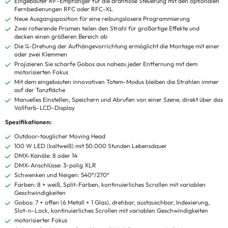
Eingebauter RF-Empfänger für die drahtlose Steuerung mit den optionalen
Fernbedienungen RFC oder RFC-XL
Neue Ausgangsposition für eine reibungslosere Programmierung
Zwei rotierende Prismen teilen den Strahl für großartige Effekte und
decken einen größeren Bereich ab
Die ¼-Drehung der Aufhängevorrichtung ermöglicht die Montage mit einer
oder zwei Klemmen
Projizieren Sie scharfe Gobos aus nahezu jeder Entfernung mit dem
motorisierten Fokus
Mit dem eingebauten innovativen Totem-Modus bleiben die Strahlen immer
auf der Tanzfläche
Manuelles Einstellen, Speichern und Abrufen von einer Szene, direkt über das
Vollfarb-LCD-Display
Spezifikationen:
Outdoor-tauglicher Moving Head
100 W LED (kaltweiß) mit 50.000 Stunden Lebensdauer
DMX-Kanäle: 8 oder 14
DMX-Anschlüsse: 3-polig XLR
Schwenken und Neigen: 540°/270°
Farben: 8 + weiß, Split-Farben, kontinuierliches Scrollen mit variablen
Geschwindigkeiten
Gobos: 7 + offen (6 Metall + 1 Glas), drehbar, austauschbar, Indexierung,
Slot-n-Lock, kontinuierliches Scrollen mit variablen Geschwindigkeiten
motorisierter Fokus