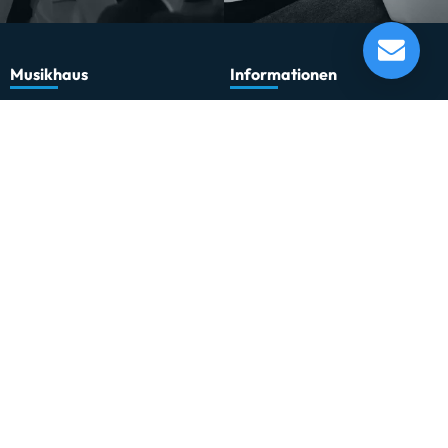
Chauvet DJ Intimidator Spot 360X IP 100W
Outdoor-Spot
Lieferung in 1-5 Tagen*
Momentan nicht testbereit.
Musikhaus
Informationen
Musikhaus Johann Sebastian Müller
Kontakt
e.K. Inhaber: Hermann Konrath
Karriere
Steinbockstr. 13
Wir über uns
54550 Daun
Unser Showroom
kontakt@musikhaus-mueller.de
+49 6592-9691-0
+49 6592-9691-23
Weiteres
Gesetzliches
0% Finanzierung
Impressum
Festinstallationen
Datenschutzerklärung
Fohhn
Datenschutz-Einstellungen
Newsletter
Allgemeine Geschäftsbedingungen
Professionelle Kinobeschallung
Hinweise zur Batterieentsorgung