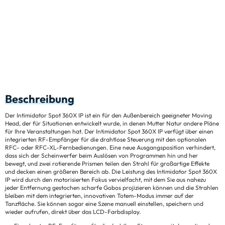
Beschreibung
Der Intimidator Spot 360X IP ist ein für den Außenbereich geeigneter Moving
Head, der für Situationen entwickelt wurde, in denen Mutter Natur andere Pläne
für Ihre Veranstaltungen hat. Der Intimidator Spot 360X IP verfügt über einen
integrierten RF-Empfänger für die drahtlose Steuerung mit den optionalen
RFC- oder RFC-XL-Fernbedienungen. Eine neue Ausgangsposition verhindert,
dass sich der Scheinwerfer beim Auslösen von Programmen hin und her
bewegt, und zwei rotierende Prismen teilen den Strahl für großartige Effekte
und decken einen größeren Bereich ab. Die Leistung des Intimidator Spot 360X
IP wird durch den motorisierten Fokus vervielfacht, mit dem Sie aus nahezu
jeder Entfernung gestochen scharfe Gobos projizieren können und die Strahlen
bleiben mit dem integrierten, innovativen Totem-Modus immer auf der
Tanzfläche. Sie können sogar eine Szene manuell einstellen, speichern und
wieder aufrufen, direkt über das LCD-Farbdisplay.