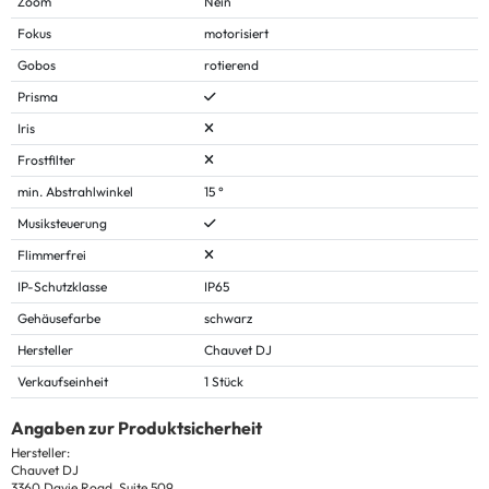
Zoom
Nein
Fokus
motorisiert
Gobos
rotierend
Prisma
Iris
Frostfilter
min. Abstrahlwinkel
15 °
Musiksteuerung
Flimmerfrei
IP-Schutzklasse
IP65
Gehäusefarbe
schwarz
Hersteller
Chauvet DJ
Verkaufseinheit
1 Stück
Angaben zur Produktsicherheit
Hersteller:
Chauvet DJ
3360 Davie Road, Suite 509