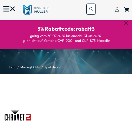
3% Rabattcode: rabatt3
gültig vom 30.07.2026 bis einschl. 31.08.2026
gilt nicht auf Yamaha CVP-900- und CLP-875-Modelle
Licht
Moving Lights
Spot Heads