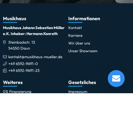
Musikhaus
Informationen
Musikhaus Johann Sebastian Müller
Kontakt
e.K. Inhaber: Hermann Konrath
Karriere
Steinbockstr. 13
Wir über uns
54550 Daun
Unser Showroom
kontakt@musikhaus-mueller.de
+49 6592-9691-0
+49 6592-9691-23
Yamaha DFP9500D
Lieferung in 30 - 34 Tagen*
Weiteres
Gesetzliches
Momentan nicht testbereit.
0% Finanzierung
Impressum
Festinstallationen
Datenschutzerklärung
Fohhn
Datenschutz-Einstellungen
Newsletter
Allgemeine Geschäftsbedingungen
Professionelle Kinobeschallung
Hinweise zur Batterieentsorgung
Rechnungskauf für Schulen und
Widerrufsrecht