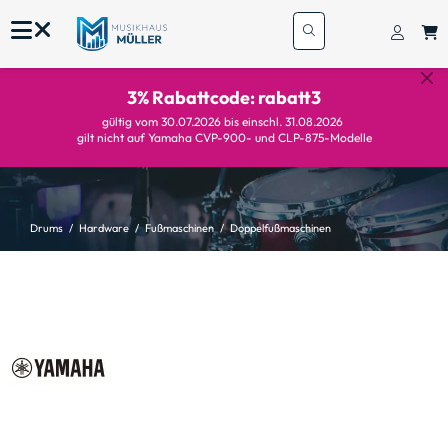
3% Rabattcode: rabatt3
gültig vom 30.07.2026 bis einschl. 31.08.2026
gilt nicht auf Yamaha CVP-900- und CLP-875-Modelle
Drums
Hardware
Fußmaschinen
Doppelfußmaschinen