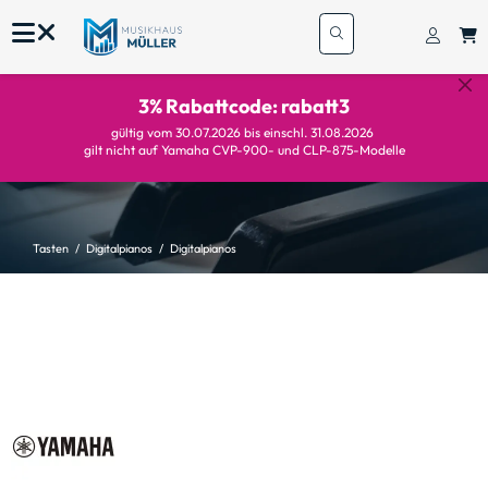
3% Rabattcode: rabatt3
gültig vom 30.07.2026 bis einschl. 31.08.2026
gilt nicht auf Yamaha CVP-900- und CLP-875-Modelle
Tasten
Digitalpianos
Digitalpianos