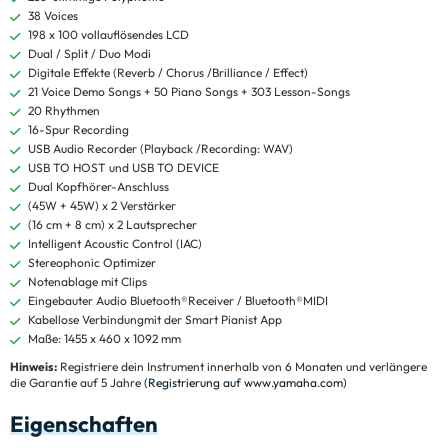
38 Voices
198 x 100 vollauflösendes LCD
Dual / Split / Duo Modi
Digitale Effekte (Reverb / Chorus /Brilliance / Effect)
21 Voice Demo Songs + 50 Piano Songs + 303 Lesson-Songs
20 Rhythmen
16-Spur Recording
USB Audio Recorder (Playback /Recording: WAV)
USB TO HOST und USB TO DEVICE
Dual Kopfhörer-Anschluss
(45W + 45W) x 2 Verstärker
(16 cm + 8 cm) x 2 Lautsprecher
Intelligent Acoustic Control (IAC)
Stereophonic Optimizer
Notenablage mit Clips
Eingebauter Audio Bluetooth®Receiver / Bluetooth®MIDI
Kabellose Verbindungmit der Smart Pianist App
Maße: 1455 x 460 x 1092 mm
Hinweis:
Registriere dein Instrument innerhalb von 6 Monaten und verlängere
die Garantie auf 5 Jahre
(Registrierung auf www.yamaha.com)
Eigenschaften