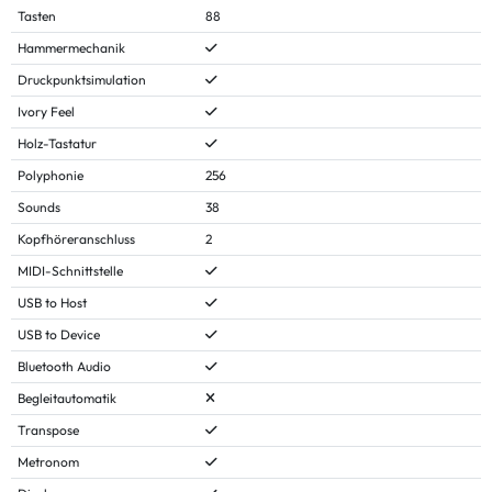
Tasten
88
Hammermechanik
Druckpunktsimulation
Ivory Feel
Holz-Tastatur
Polyphonie
256
Sounds
38
Kopfhöreranschluss
2
MIDI-Schnittstelle
USB to Host
USB to Device
Bluetooth Audio
Begleitautomatik
Transpose
Metronom