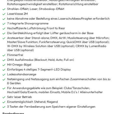
Rotationsgeschwindigkeit einstellbar; Rotationsrichtung einstellbar
Strahlen-Effekt; Laser; Stroboskop-Effekt
Laserklasse 2M
keine Abnahme oder Bestellung eines Laserschutzbeauftragten erforderlich
7 integrierte Showprogramme
Hocheffiziente Luftströmung Front to Rear
Die Gerätekühlung erfolgt über Lüfter geräuscharm in der Base
Ansteuerbar über Stand-alone; DMX; AirW; Musiksteuerung über Mikrofon;
Master/Slave Funktion; Funkfernsteuerung; QuickDMX über USB (optional);
W-DMX by Wireless Solution über USB (optional); CRMX by LumenRadio
über USB (optional)
Flimmerfrei
DMX Ausfallmodus (Blackout; Hold; Auto; Full on)
Mit Omega-Bügel
Einfarbiges 4 stelliges 7-Segment-LED Display
Ladezustandsanzeige
Netzeingang und Netzausgang zum einfachen Zusammenschalten von bis zu
8 Geräten
Für Anwendungsgebiete wie zum Beispiel: Clubs/Tanzschulen;
Hochzeit/Gala/Events; mobilen Einsatz; Mobile DJ´s / Alleinunterhalter
Sehr leiser Betrieb
Einsatzmöglichkeit: Stehend; fliegend
3 Tasten der Fernbedienung zum Speichern eigener Einstellungen
Fernbedienung