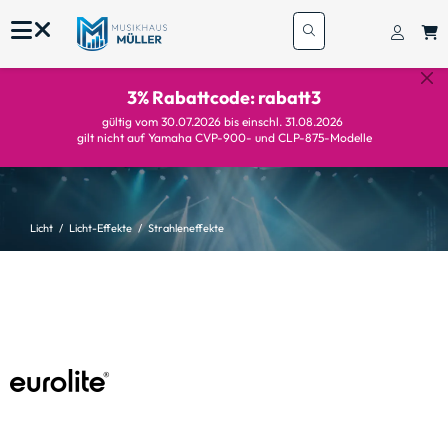
3% Rabattcode: rabatt3
gültig vom 30.07.2026 bis einschl. 31.08.2026
gilt nicht auf Yamaha CVP-900- und CLP-875-Modelle
Licht
Licht-Effekte
Strahleneffekte