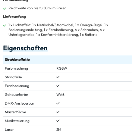
Reichweite von bis zu 50m im Freien
Lieferumfang
1 x Lichteffekt, 1 x Netzkabel/Stromkabel, 1 x Omega-Bügel, 1 x
Bedienungsanleitung, 1 x Fernbedienung, 4 x Schrauben, 4 x
Unterlegscheibe, 1 x Konformitätserklärung, 1 x Batterie
Eigenschaften
Strahleneffekte
Farbmischung
RGBW
Standfüße
Fernbedienung
Gehäusefarbe
Weiß
DMX-Ansteuerbar
Master/Slave
Musiksteuerung
Laser
2M