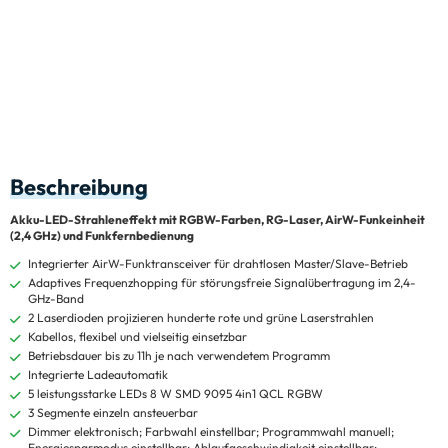
Beschreibung
Akku-LED-Strahleneffekt mit RGBW-Farben, RG-Laser, AirW-Funkeinheit
(2,4 GHz) und Funkfernbedienung
Integrierter AirW-Funktransceiver für drahtlosen Master/Slave-Betrieb
Adaptives Frequenzhopping für störungsfreie Signalübertragung im 2,4-
GHz-Band
2 Laserdioden projizieren hunderte rote und grüne Laserstrahlen
Kabellos, flexibel und vielseitig einsetzbar
Betriebsdauer bis zu 11h je nach verwendetem Programm
Integrierte Ladeautomatik
5 leistungsstarke LEDs 8 W SMD 9095 4in1 QCL RGBW
3 Segmente einzeln ansteuerbar
Dimmer elektronisch; Farbwahl einstellbar; Programmwahl manuell;
Energiesparmodus einstellbar; Ablaufgeschwindigkeit einstellbar;