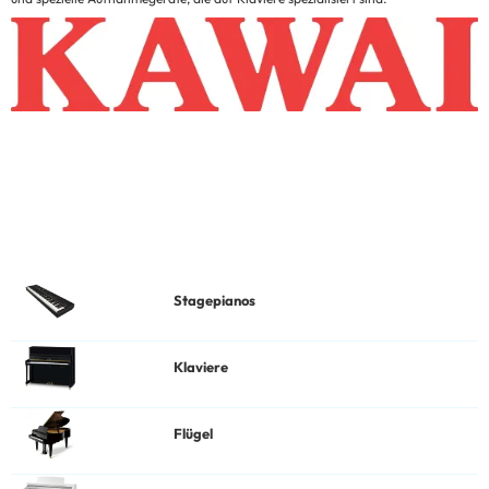
Stagepianos
Klaviere
Flügel