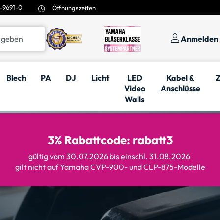
-9691-0
Öffnungszeiten
Anmelden
Blech
PA
DJ
Licht
LED
Kabel &
Z
Video
Anschlüsse
Walls
3% Rabattcode: rabatt3
gültig vom 30.07.2026 bis einschl. 31.08.2026
gilt nicht auf Yamaha CVP-900- und CLP-875-Modelle