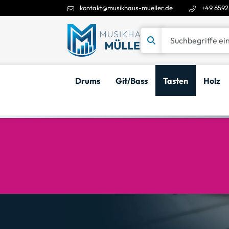
kontakt@musikhaus-mueller.de
+49 6592
Suchbegriffe eingeben
Drums
Git/Bass
Tasten
Holz