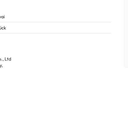
ai
tück
., Ltd
y,