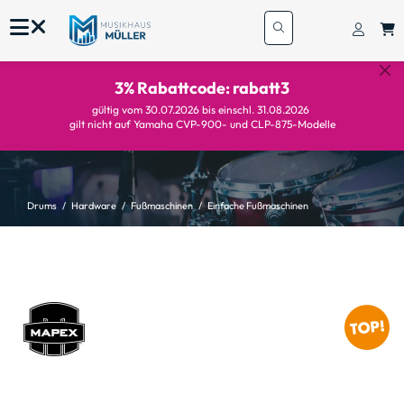
3% Rabattcode: rabatt3
gültig vom 30.07.2026 bis einschl. 31.08.2026
gilt nicht auf Yamaha CVP-900- und CLP-875-Modelle
Drums
Hardware
Fußmaschinen
Einfache Fußmaschinen