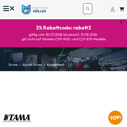
3% Rabattcode: rabatt3
gültig vom 30.07.2026 bis einschl. 31.08.2026
gilt nicht auf Yamaha CVP-900- und CLP-875-Modelle
Drums
Akustik Drums
Komplettsets