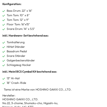
Konfiguration:
Bass Drum: 22" x 16"
Tom Tom: 10" x 8"
Tom Tom: 12" x 9"
Floor Tom: 16"x15"
Snare Drum: 14" x 5.5"
inkl. Hardware-Set bestehend aus:
Tomhalterung
HiHat Ständer
Bassdrum Pedal
Snare Ständer
Galgenbeckenständer
Schlagzeug Hocker
inkl. Meinl BCS Cymbal Kit bestehend aus:
13" Hi-Hat
18" Crash-Ride
Tama ist eine Marke von HOSHINO GAKKI CO., LTD.
Hersteller:
HOSHINO GAKKI CO., LTD.
No.22, 3-chome, Shumoku-cho, Higashi-ku,
Nagoya, Aichi, 461-8717,