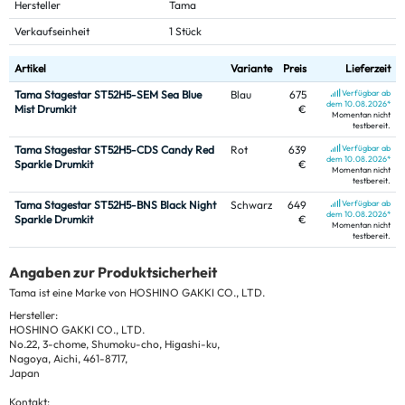
Hersteller
Tama
Verkaufseinheit
1 Stück
Artikel
Variante
Preis
Lieferzeit
Tama Stagestar ST52H5-SEM Sea Blue
Blau
675
Verfügbar ab
dem 10.08.2026*
Mist Drumkit
€
Momentan nicht
testbereit.
Tama Stagestar ST52H5-CDS Candy Red
Rot
639
Verfügbar ab
dem 10.08.2026*
Sparkle Drumkit
€
Momentan nicht
testbereit.
Tama Stagestar ST52H5-BNS Black Night
Schwarz
649
Verfügbar ab
dem 10.08.2026*
Sparkle Drumkit
€
Momentan nicht
testbereit.
Angaben zur Produktsicherheit
Tama ist eine Marke von HOSHINO GAKKI CO., LTD.
Hersteller:
HOSHINO GAKKI CO., LTD.
No.22, 3-chome, Shumoku-cho, Higashi-ku,
Nagoya, Aichi, 461-8717,
Japan
Kontakt: