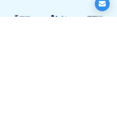
Verfügbar ab dem 10.08.2026*
Momentan nicht testbereit.
Festinstallationen
Unser Showroom