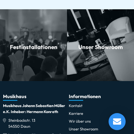
Festinstallationen
Unser Showroom
Musikhaus
Informationen
Musikhaus Johann Sebastian Müller
Kontakt
Wharfedale Pro DELTA-X218B Dual-18" Subwoofer
e.K. Inhaber: Hermann Konrath
Karriere
2x Set
Steinbockstr. 13
Wir über uns
Lieferung in 1-5 Tagen*
54550 Daun
Momentan nicht testbereit.
Unser Showroom