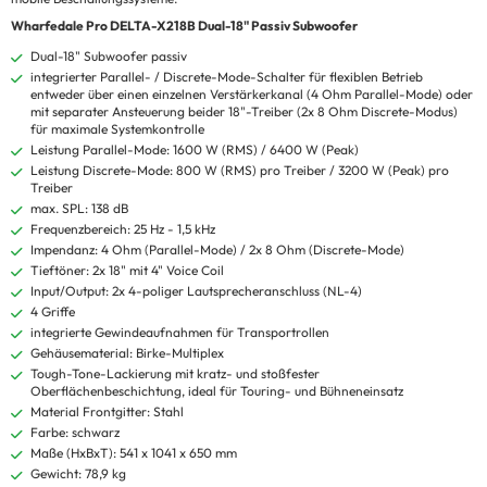
Wharfedale Pro DELTA-X218B Dual-18" Passiv Subwoofer
Dual-18" Subwoofer passiv
integrierter Parallel- / Discrete-Mode-Schalter für flexiblen Betrieb
entweder über einen einzelnen Verstärkerkanal (4 Ohm Parallel-Mode) oder
mit separater Ansteuerung beider 18"-Treiber (2x 8 Ohm Discrete-Modus)
für maximale Systemkontrolle
Leistung Parallel-Mode: 1600 W (RMS) / 6400 W (Peak)
Leistung Discrete-Mode: 800 W (RMS) pro Treiber / 3200 W (Peak) pro
Treiber
max. SPL: 138 dB
Frequenzbereich: 25 Hz - 1,5 kHz
Impendanz: 4 Ohm (Parallel-Mode) / 2x 8 Ohm (Discrete-Mode)
Tieftöner: 2x 18" mit 4" Voice Coil
Input/Output: 2x 4-poliger Lautsprecheranschluss (NL-4)
4 Griffe
integrierte Gewindeaufnahmen für Transportrollen
Gehäusematerial: Birke-Multiplex
Tough-Tone-Lackierung mit kratz- und stoßfester
Oberflächenbeschichtung, ideal für Touring- und Bühneneinsatz
Material Frontgitter: Stahl
Farbe: schwarz
Maße (HxBxT): 541 x 1041 x 650 mm
Gewicht: 78,9 kg