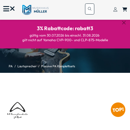
3% Rabattcode: rabatt3
gültig vom 30.07.2026 bis einschl. 31.08.2026
gilt nicht auf Yamaha CVP-900- und CLP-875-Modelle
PA
Lautsprecher
Passive PA Komplettsets