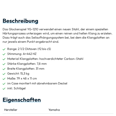
Beschreibung
Das Glockenspiel YG-1210 verwendet einen neuen Stahl, der einem speziellen
Härtungsprozess unterzogen wird, um einen reinen und hellen Klang zu erzielen.
Dazu trägt auch das Seilaufhängungssystem bei, bei dem die Klangplatten an
nur jeweils einem Punkt angebracht sind.
Range: 2 1/2 Oktaven (f2 bis c5)
Stimmung: A=442 HZ
Material Klangplatten: hochverdichteter Carbon-Stahl
Stärke Klangplatten: 7,8 mm
Breite Klangplatten: 31 mm
Gewicht: 15,3 kg
Maße: 79 x 48 x 11 cm
im Case montiert mit abnehmbarem Deckel
inkl. Schlägel
Eigenschaften
Hersteller
Yamaha