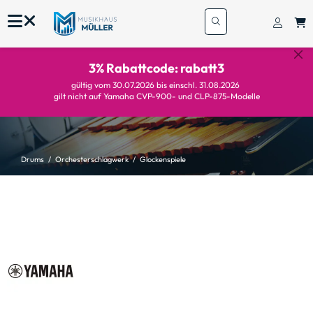
3% Rabattcode: rabatt3
gültig vom 30.07.2026 bis einschl. 31.08.2026
gilt nicht auf Yamaha CVP-900- und CLP-875-Modelle
Drums
Orchesterschlagwerk
Glockenspiele