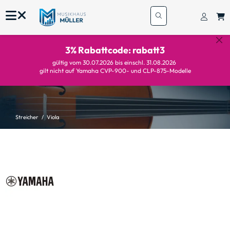
3% Rabattcode: rabatt3
gültig vom 30.07.2026 bis einschl. 31.08.2026
gilt nicht auf Yamaha CVP-900- und CLP-875-Modelle
Streicher
Viola