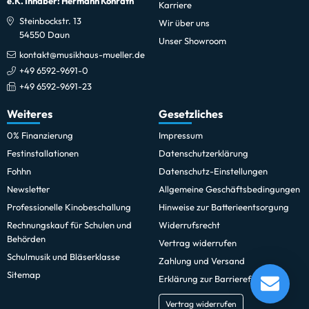
e.K. Inhaber: Hermann Konrath
Karriere
Steinbockstr. 13
Wir über uns
54550 Daun
Unser Showroom
kontakt@musikhaus-mueller.de
+49 6592-9691-0
+49 6592-9691-23
Weiteres
Gesetzliches
0% Finanzierung
Impressum
Festinstallationen
Datenschutzerklärung
Fohhn
Datenschutz-Einstellungen
Newsletter
Allgemeine Geschäftsbedingungen
Professionelle Kinobeschallung
Hinweise zur Batterieentsorgung
Rechnungskauf für Schulen und
Widerrufsrecht
Behörden
Vertrag widerrufen
Schulmusik und Bläserklasse
Zahlung und Versand
Yamaha Viola VA7SG 15,5 Zoll
Sitemap
Erklärung zur Barrierefreiheit
Lieferung in 1-5 Tagen*
Im Showroom testbereit!
Vertrag widerrufen