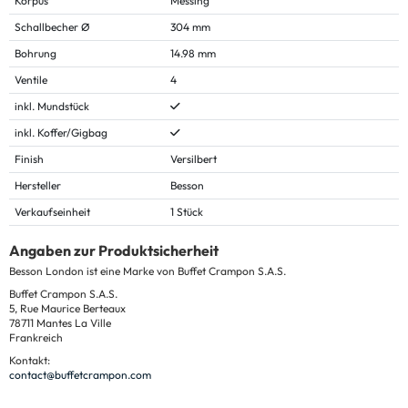
Korpus
Messing
Schallbecher Ø
304 mm
Bohrung
14.98 mm
Ventile
4
inkl. Mundstück
inkl. Koffer/Gigbag
Finish
Versilbert
Hersteller
Besson
Verkaufseinheit
1 Stück
Angaben zur Produktsicherheit
Besson London ist eine Marke von Buffet Crampon S.A.S.
Buffet Crampon S.A.S.
5, Rue Maurice Berteaux
78711 Mantes La Ville
Frankreich
Kontakt:
contact@buffetcrampon.com