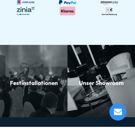
Festinstallationen
Unser Showroom
Besson BE967-2 Sovereign Euphonium
Verfügbar ab dem 17.09.2026*
Momentan nicht testbereit.
Musikhaus
Informationen