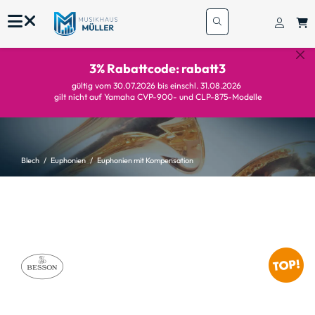
3% Rabattcode: rabatt3
gültig vom 30.07.2026 bis einschl. 31.08.2026
gilt nicht auf Yamaha CVP-900- und CLP-875-Modelle
Blech
Euphonien
Euphonien mit Kompensation