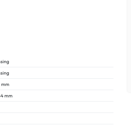
sing
sing
3 mm
54 mm