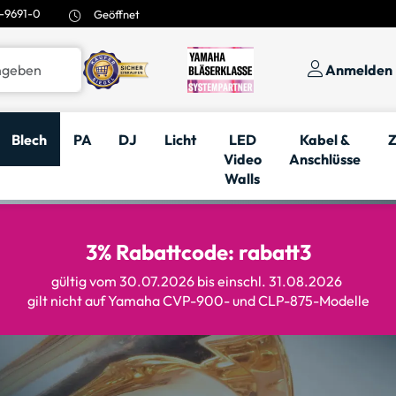
-9691-0
Geöffnet
Anmelden
Blech
PA
DJ
Licht
LED
Kabel &
Z
Video
Anschlüsse
Walls
3% Rabattcode: rabatt3
gültig vom 30.07.2026 bis einschl. 31.08.2026
gilt nicht auf Yamaha CVP-900- und CLP-875-Modelle