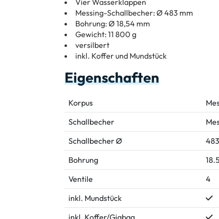
Vier Wasserklappen
Messing-Schallbecher: Ø 483 mm
Bohrung: Ø 18,54 mm
Gewicht: 11 800 g
versilbert
inkl. Koffer und Mundstück
Eigenschaften
Korpus
Mes
Schallbecher
Mes
Schallbecher Ø
48
Bohrung
18.
Ventile
4
inkl. Mundstück
inkl. Koffer/Gigbag