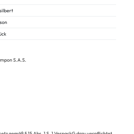
silbert
son
tück
ampon S.A.S.
tz gemäß § 15 Abs. 1 S. 1 VerpackG dazu verpflichtet,