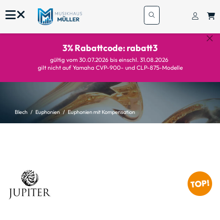
3% Rabattcode: rabatt3
gültig vom 30.07.2026 bis einschl. 31.08.2026
gilt nicht auf Yamaha CVP-900- und CLP-875-Modelle
Blech
Euphonien
Euphonien mit Kompensation