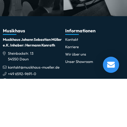
Musikhaus
Informationen
Musikhaus Johann Sebastian Müller
Kontakt
e.K. Inhaber: Hermann Konrath
Karriere
Steinbockstr. 13
Wir über uns
Jupiter JEP1120 Euphonium
54550 Daun
Unser Showroom
Lieferung in 1-5 Tagen*
kontakt@musikhaus-mueller.de
Momentan nicht testbereit.
+49 6592-9691-0
+49 6592-9691-23
Weiteres
Gesetzliches
0% Finanzierung
Impressum
Festinstallationen
Datenschutzerklärung
Fohhn
Datenschutz-Einstellungen
Newsletter
Allgemeine Geschäftsbedingungen