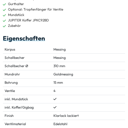
Gurthalter
Optional: Tropfenfänger für Ventile
Mundstück
JUPITER Koffer JPKC92BD
Zubehör
Eigenschaften
Korpus
Messing
Schallbecher
Messing
Schallbecher Ø
310 mm
Mundrohr
Goldmessing
Bohrung
15 mm
Ventile
4
inkl. Mundstück
inkl. Koffer/Gigbag
Finish
Klarlack lackiert
Ventilmaterial
Edelstahl