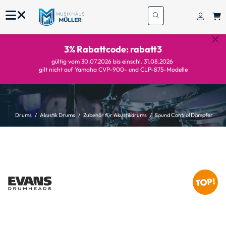
3% Rabattcode: rabatt3
gültig vom 30.07.2026 bis einschl. 31.08.2026
gilt nicht auf Yamaha CVP-900- und CLP-875-Modelle
Drums
Akustik Drums
Zubehör für Akustikdrums
Sound Control Dämpfer