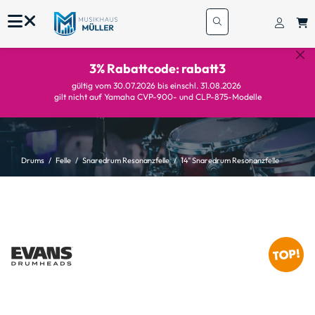
3% Rabattcode: rabatt3
gültig vom 30.07.2026 bis einschl. 31.08.2026
gilt nicht auf Yamaha CVP-900- und CLP-875-Modelle
Drums
Felle
Snaredrum Resonanzfelle
14" Snaredrum Resonanzfelle