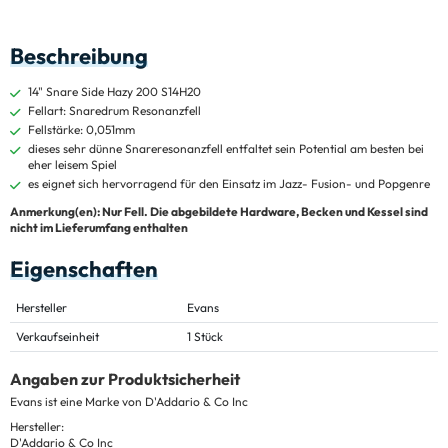
Beschreibung
14" Snare Side Hazy 200 S14H20
Fellart: Snaredrum Resonanzfell
Fellstärke: 0,051mm
dieses sehr dünne Snareresonanzfell entfaltet sein Potential am besten bei
eher leisem Spiel
es eignet sich hervorragend für den Einsatz im Jazz- Fusion- und Popgenre
Anmerkung(en): Nur Fell. Die abgebildete Hardware, Becken und Kessel sind
nicht im Lieferumfang enthalten
Eigenschaften
Hersteller
Evans
Verkaufseinheit
1 Stück
Angaben zur Produktsicherheit
Evans ist eine Marke von D'Addario & Co Inc
Hersteller:
D'Addario & Co Inc