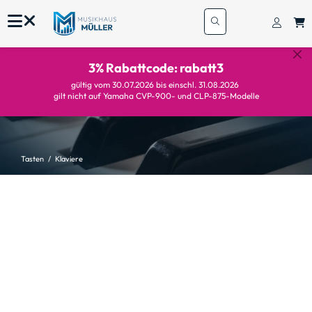
3% Rabattcode: rabatt3
gültig vom 30.07.2026 bis einschl. 31.08.2026
gilt nicht auf Yamaha CVP-900- und CLP-875-Modelle
Tasten
Klaviere