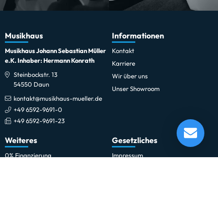
Musikhaus
Informationen
Musikhaus Johann Sebastian Müller
Kontakt
e.K. Inhaber: Hermann Konrath
Karriere
Steinbockstr. 13
Wir über uns
54550 Daun
Unser Showroom
kontakt@musikhaus-mueller.de
+49 6592-9691-0
+49 6592-9691-23
Feurich Piano Universal 122 Weiß
Lieferung in 5-10 Tagen*
Weiteres
Gesetzliches
Momentan nicht testbereit.
0% Finanzierung
Impressum
Festinstallationen
Datenschutzerklärung
Fohhn
Datenschutz-Einstellungen
Newsletter
Allgemeine Geschäftsbedingungen
Professionelle Kinobeschallung
Hinweise zur Batterieentsorgung