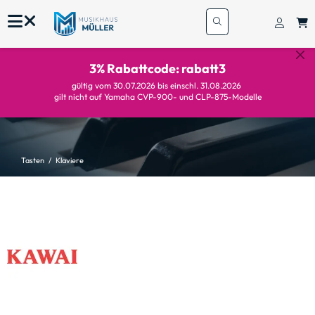
3% Rabattcode: rabatt3
gültig vom 30.07.2026 bis einschl. 31.08.2026
gilt nicht auf Yamaha CVP-900- und CLP-875-Modelle
Tasten
Klaviere