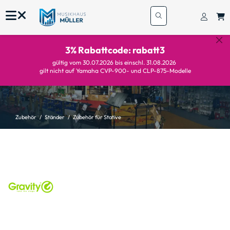
3% Rabattcode: rabatt3
gültig vom 30.07.2026 bis einschl. 31.08.2026
gilt nicht auf Yamaha CVP-900- und CLP-875-Modelle
Zubehör
Ständer
Zubehör für Stative