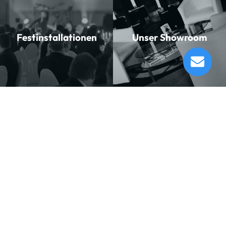
Festinstallationen
Unser Showroom
Jupiter JBS1000 Eb- Baritonsaxophon
Lieferung in 1-5 Tagen*
Momentan nicht testbereit.
Musikhaus
Informationen
Musikhaus Johann Sebastian Müller
Kontakt
e.K. Inhaber: Hermann Konrath
Karriere
Steinbockstr. 13
Wir über uns
54550 Daun
Unser Showroom
kontakt@musikhaus-mueller.de
+49 6592-9691-0
+49 6592-9691-23