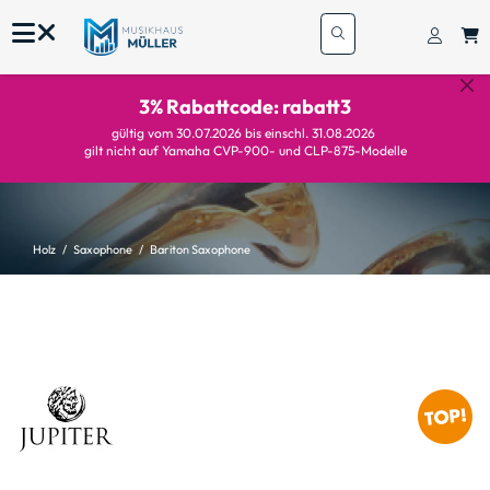
3% Rabattcode: rabatt3
gültig vom 30.07.2026 bis einschl. 31.08.2026
gilt nicht auf Yamaha CVP-900- und CLP-875-Modelle
Holz
Saxophone
Bariton Saxophone