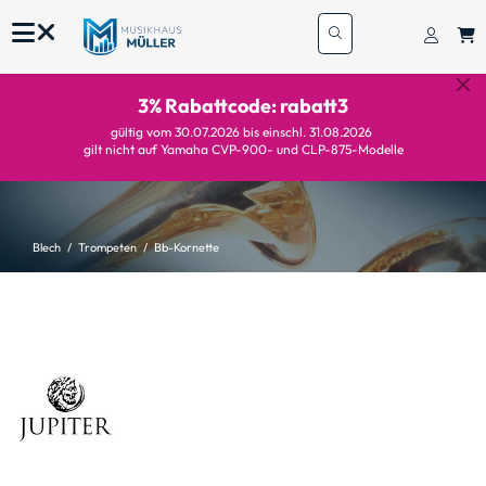
3% Rabattcode: rabatt3
gültig vom 30.07.2026 bis einschl. 31.08.2026
gilt nicht auf Yamaha CVP-900- und CLP-875-Modelle
Blech
Trompeten
Bb-Kornette