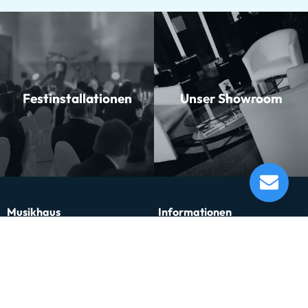
Festinstallationen
Unser Showroom
Jupiter JCR700RQ Bb-Kornett
Lieferung in 1-5 Tagen*
Momentan nicht testbereit.
Musikhaus
Informationen
Musikhaus Johann Sebastian Müller
Kontakt
e.K. Inhaber: Hermann Konrath
Karriere
Steinbockstr. 13
Wir über uns
54550 Daun
Unser Showroom
kontakt@musikhaus-mueller.de