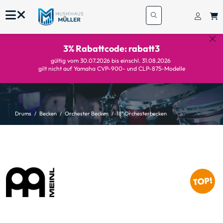
3% Rabattcode: rabatt3
gültig vom 30.07.2026 bis einschl. 31.08.2026
gilt nicht auf Yamaha CVP-900- und CLP-875-Modelle
Drums
Becken
Orchester Becken
18" Orchesterbecken