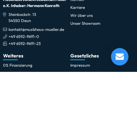
e.K. Inhaber: Hermann Konrath
Karriere
Steinbockstr. 13
Wir über uns
54550 Daun
Unser Showroom
kontakt@musikhaus-mueller.de
+49 6592-9691-0
+49 6592-9691-23
Meinl Ma-ar-18 18" Arena Marching Cymbal
Weiteres
Gesetzliches
Verfügbar ab dem 20.08.2026*
Momentan nicht testbereit.
0% Finanzierung
Impressum
Festinstallationen
Datenschutzerklärung
Fohhn
Datenschutz-Einstellungen
Newsletter
Allgemeine Geschäftsbedingungen
Professionelle Kinobeschallung
Hinweise zur Batterieentsorgung
Rechnungskauf für Schulen und
Widerrufsrecht
Behörden
Vertrag widerrufen
Schulmusik und Bläserklasse
Zahlung und Versand
Sitemap
Erklärung zur Barrierefreiheit